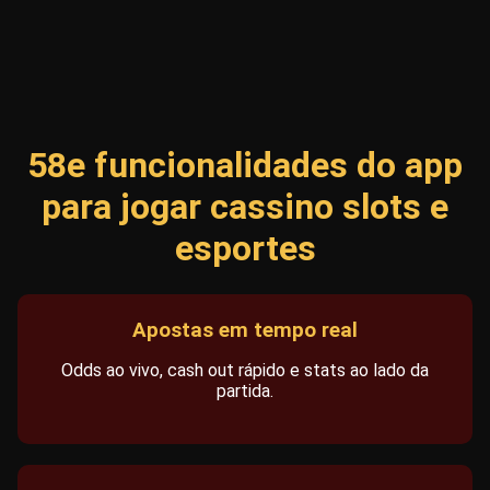
58e funcionalidades do app
para jogar cassino slots e
esportes
Apostas em tempo real
Odds ao vivo, cash out rápido e stats ao lado da
partida.