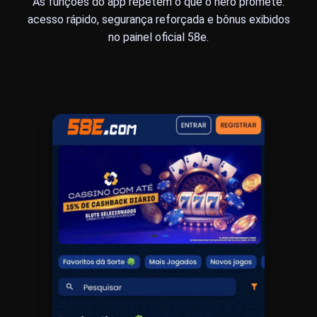
As funções do app repetem o que o hero promete:
acesso rápido, segurança reforçada e bônus exibidos
no painel oficial 58e.