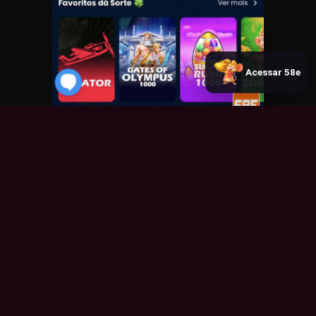
Acessar 58e
* Imagem mostra o app oficial 58e: mesmo fluxo
do hero, com login seguro e bônus móveis ativados
no link correto.
Como baixar o aplicativo
58e no Android e iOS
Instalar o app oficial 58e é simples: siga o passo a
passo e comece a jogar agora mesmo, mantendo o
mesmo login e bônus exibidos no banner inicial.