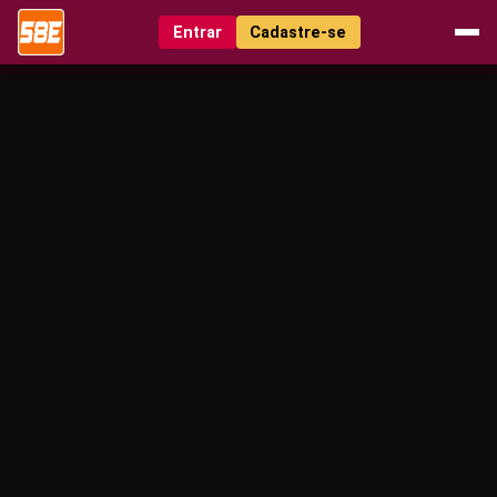
Entrar
Cadastre-se