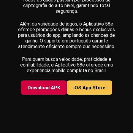
criptografia de alto nível, garantindo total
segurança.
Além da variedade de jogos, o Aplicativo 58e
oferece promoções diárias e bônus exclusivos
para usuários do app, ampliando as chances de
ganho. O suporte em português garante
atendimento eficiente sempre que necessário.
Para quem busca velocidade, praticidade e
confiabilidade, o Aplicativo 58e oferece uma
experiência mobile completa no Brasil.
Download APK
iOS App Store