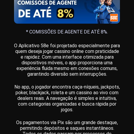
* COMISSÕES DE AGENTE DE ATÉ 8%.
O Aplicativo 58e foi projetado especialmente para
quem deseja jogar cassino online com praticidade
e rapidez. Com uma interface otimizada para
dispositivos móveis, o app proporciona uma
experiência fluida mesmo em conexões comuns,
garantindo diversão sem interrupções.
No app, o jogador encontra caça-níqueis, jackpots,
poker, blackjack, roleta e um cassino ao vivo com
dealers reais. A navegação é simples e intuitiva,
com categorias organizadas e busca rápida por
jogos.
Os pagamentos via Pix são um grande destaque,
permitindo depósitos e saques instantâneos.
Todos os dados passam por processos de