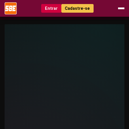
Entrar
Cadastre-se