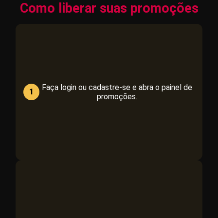
Como liberar suas promoções
Faça login ou cadastre-se e abra o painel de
1
promoções.