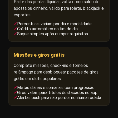
Parte das perdas líquidas volta como saldo de
aposta ou dinheiro, válido para roleta, blackjack e
esportes.
Percentuais variam por dia e modalidade
Crédito automático no fim do dia
Saque simples após cumprir requisitos
Missões e giros grátis
Complete missões, check-ins e torneios
relâmpago para desbloquear pacotes de giros
grátis em slots populares.
Metas diárias e semanais com progressão
Giros valem para títulos destacados no app
Alertas push para não perder nenhuma rodada